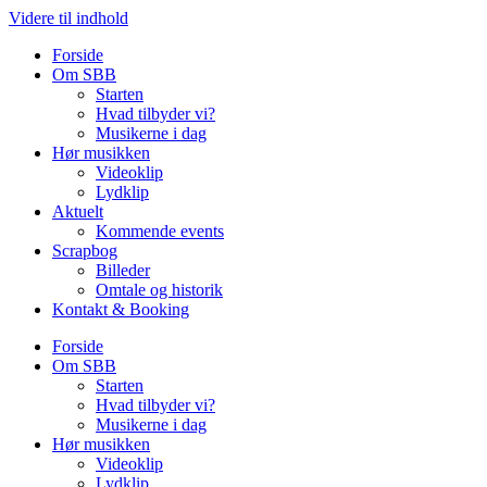
Videre til indhold
Forside
Om SBB
Starten
Hvad tilbyder vi?
Musikerne i dag
Hør musikken
Videoklip
Lydklip
Aktuelt
Kommende events
Scrapbog
Billeder
Omtale og historik
Kontakt & Booking
Forside
Om SBB
Starten
Hvad tilbyder vi?
Musikerne i dag
Hør musikken
Videoklip
Lydklip