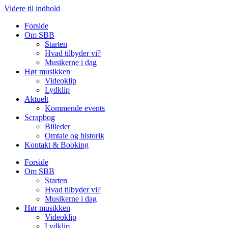
Videre til indhold
Forside
Om SBB
Starten
Hvad tilbyder vi?
Musikerne i dag
Hør musikken
Videoklip
Lydklip
Aktuelt
Kommende events
Scrapbog
Billeder
Omtale og historik
Kontakt & Booking
Forside
Om SBB
Starten
Hvad tilbyder vi?
Musikerne i dag
Hør musikken
Videoklip
Lydklip